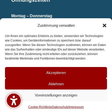
Montag – Donnerstag
08:00 Uhr – 18:00 Uhr
Zustimmung verwalten
Freitag
Um Ihnen ein optimales Erlebnis zu bieten, verwenden wir Technologien
08:00 Uhr – 14:00 Uhr
wie Cookies, um Geräteinformationen zu speichern bzw. darauf
zuzugreifen. Wenn Sie diesen Technologien zustimmen, können wir Daten
wie das Surfverhalten oder eindeutige IDs auf dieser Website verarbeiten.
Wenn Sie Ihre Zustimmung nicht erteilen oder zurückziehen, können
Start
Über uns
Leistungen
bestimmte Merkmale und Funktionen beeinträchtigt werden.
Stellenanzeige
Kontakt
Akzeptieren
Ablehnen
Voreinstellungen anzeigen
Impressum
Datenschutz
Cookie-Richtlinie (EU)
Cookie-Richtlinie
Datenschutz
Impressum